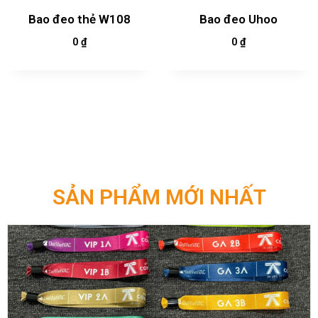
Bao đeo thẻ W108
Bao đeo Uhoo
0
₫
0
₫
SẢN PHẨM MỚI NHẤT