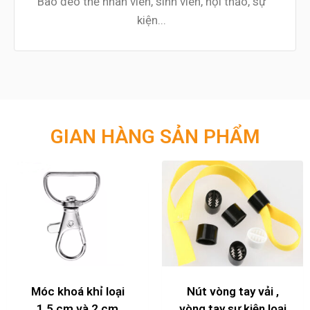
Bao đeo thẻ nhân viên, sinh viên, hội thảo, sự
kiện...
GIAN HÀNG SẢN PHẨM
Móc khoá khỉ loại
Nút vòng tay vải ,
1,5 cm và 2 cm
vòng tay sự kiện loại