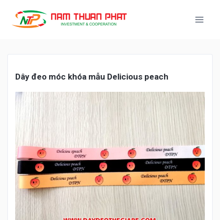
Dây
đ
eo móc khóa m
ẫu
Delicious peach