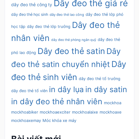
Dây đeo thẻ giá rẻ
dây đeo thẻ công ty
dây đeo thẻ học sinh
dây đeo thẻ lớp phó
dây đeo thẻ lao công
Dây đeo thẻ
học tập
dây đeo thẻ lớp trưởng
nhân viên
dây đeo thẻ
dây đeo thẻ phòng ngân quỹ
Dây đeo thẻ satin
Dây
phó lao động
Dây
đeo thẻ satin chuyển nhiệt
đeo thẻ sinh viên
dây đeo thẻ tổ trưởng
in dây lụa
in dây satin
dây đeo thẻ tổ viên
in dây đeo thẻ nhân viên
mockhoa
mockhoabiker
mockhoaexciter
mockhoalaixe
mockhoaxe
mockhoaxemay
Móc khóa xe máy
Bài viết mới