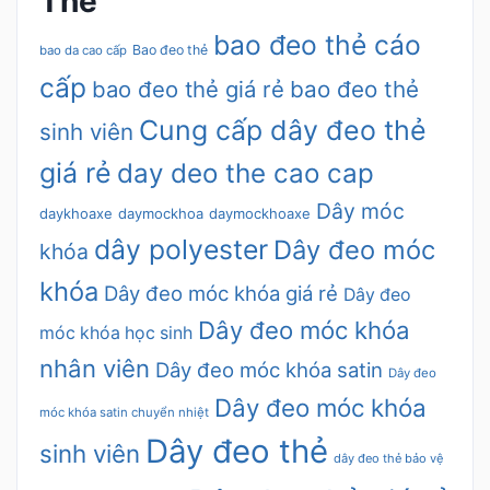
Thẻ
bao đeo thẻ cáo
Bao đeo thẻ
bao da cao cấp
cấp
bao đeo thẻ giá rẻ
bao đeo thẻ
Cung cấp dây đeo thẻ
sinh viên
giá rẻ
day deo the cao cap
Dây móc
daykhoaxe
daymockhoa
daymockhoaxe
dây polyester
Dây đeo móc
khóa
khóa
Dây đeo móc khóa giá rẻ
Dây đeo
Dây đeo móc khóa
móc khóa học sinh
nhân viên
Dây đeo móc khóa satin
Dây đeo
Dây đeo móc khóa
móc khóa satin chuyển nhiệt
Dây đeo thẻ
sinh viên
dây đeo thẻ bảo vệ