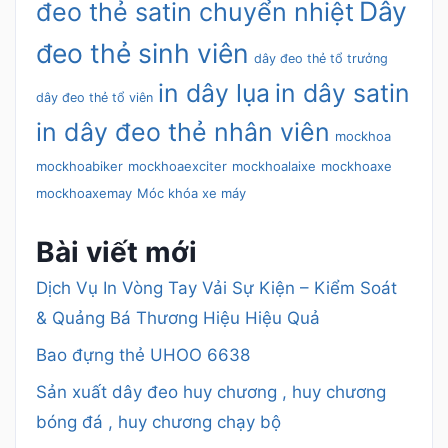
Dây
đeo thẻ satin chuyển nhiệt
đeo thẻ sinh viên
dây đeo thẻ tổ trưởng
in dây lụa
in dây satin
dây đeo thẻ tổ viên
in dây đeo thẻ nhân viên
mockhoa
mockhoabiker
mockhoaexciter
mockhoalaixe
mockhoaxe
mockhoaxemay
Móc khóa xe máy
Bài viết mới
Dịch Vụ In Vòng Tay Vải Sự Kiện – Kiểm Soát
& Quảng Bá Thương Hiệu Hiệu Quả
Bao đựng thẻ UHOO 6638
Sản xuất dây đeo huy chương , huy chương
bóng đá , huy chương chạy bộ