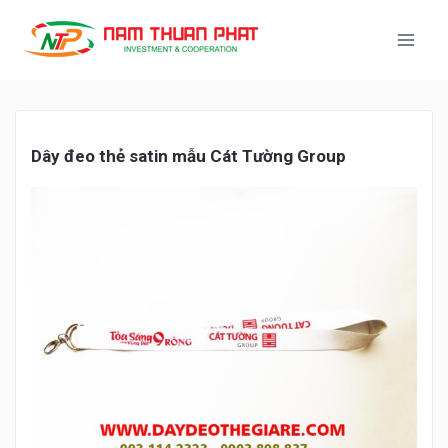
Dây
đ
eo thẻ satin m
ẫu Cát Tường Group