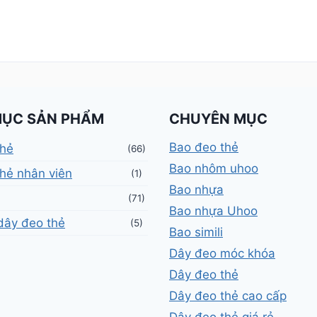
MỤC SẢN PHẨM
CHUYÊN MỤC
Bao đeo thẻ
thẻ
(66)
Bao nhôm uhoo
hẻ nhân viên
(1)
Bao nhựa
(71)
Bao nhựa Uhoo
dây đeo thẻ
(5)
Bao simili
Dây đeo móc khóa
Dây đeo thẻ
Dây đeo thẻ cao cấp