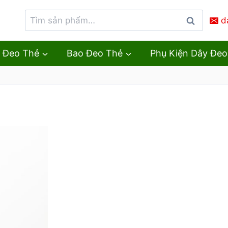
d
Tìm
kiếm
 Đeo Thẻ
Bao Đeo Thẻ
Phụ Kiện Dây Đeo