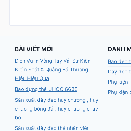
BÀI VIẾT MỚI
DANH 
Dịch Vụ In Vòng Tay Vải Sự Kiện –
Bao đeo 
Kiểm Soát & Quảng Bá Thương
Dây đeo t
Hiệu Hiệu Quả
Phụ kiện
Bao đựng thẻ UHOO 6638
Phụ kiện 
Sản xuất dây đeo huy chương , huy
chương bóng đá , huy chương chạy
bộ
Sản xuất dây đeo thẻ nhân viên