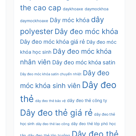
the cao cap
daykhoaxe
daymockhoa
dây
Dây móc khóa
daymockhoaxe
polyester
Dây đeo móc khóa
Dây đeo móc khóa giá rẻ
Dây đeo móc
Dây đeo móc khóa
khóa học sinh
nhân viên
Dây đeo móc khóa satin
Dây đeo
Dây đeo móc khóa satin chuyển nhiệt
Dây đeo
móc khóa sinh viên
thẻ
dây đeo thẻ công ty
dây đeo thẻ bảo vệ
Dây đeo thẻ giá rẻ
dây đeo thẻ
học sinh
dây đeo thẻ lớp phó học
dây đeo thẻ lao công
Dây đeo thẻ
tập
dây đeo thẻ lớp trưởng