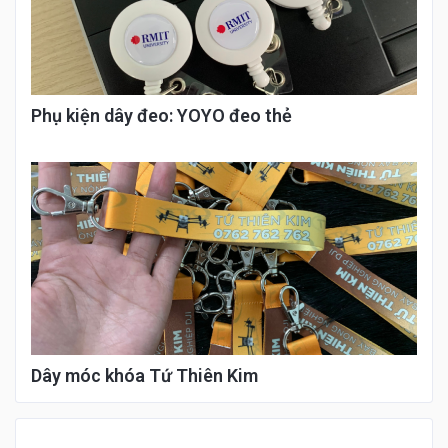
Phụ kiện dây đeo: YOYO đeo thẻ
Dây móc khóa Tứ Thiên Kim