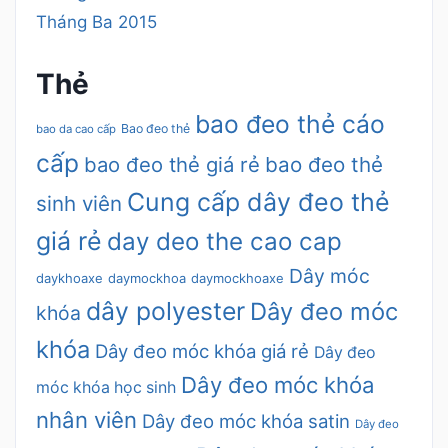
Tháng Ba 2015
Thẻ
bao đeo thẻ cáo
Bao đeo thẻ
bao da cao cấp
cấp
bao đeo thẻ giá rẻ
bao đeo thẻ
Cung cấp dây đeo thẻ
sinh viên
giá rẻ
day deo the cao cap
Dây móc
daykhoaxe
daymockhoa
daymockhoaxe
dây polyester
Dây đeo móc
khóa
khóa
Dây đeo móc khóa giá rẻ
Dây đeo
Dây đeo móc khóa
móc khóa học sinh
nhân viên
Dây đeo móc khóa satin
Dây đeo