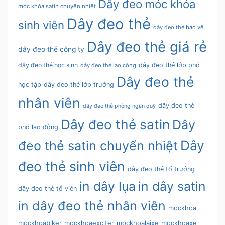
Dây đeo móc khóa
móc khóa satin chuyển nhiệt
Dây đeo thẻ
sinh viên
dây đeo thẻ bảo vệ
Dây đeo thẻ giá rẻ
dây đeo thẻ công ty
dây đeo thẻ học sinh
dây đeo thẻ lớp phó
dây đeo thẻ lao công
Dây đeo thẻ
học tập
dây đeo thẻ lớp trưởng
nhân viên
dây đeo thẻ
dây đeo thẻ phòng ngân quỹ
Dây đeo thẻ satin
Dây
phó lao động
Dây
đeo thẻ satin chuyển nhiệt
đeo thẻ sinh viên
dây đeo thẻ tổ trưởng
in dây lụa
in dây satin
dây đeo thẻ tổ viên
in dây đeo thẻ nhân viên
mockhoa
mockhoabiker
mockhoaexciter
mockhoalaixe
mockhoaxe