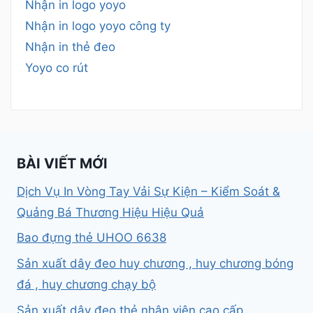
Nhận in logo yoyo
Nhận in logo yoyo công ty
Nhận in thẻ đeo
Yoyo co rút
BÀI VIẾT MỚI
Dịch Vụ In Vòng Tay Vải Sự Kiện – Kiểm Soát &
Quảng Bá Thương Hiệu Hiệu Quả
Bao đựng thẻ UHOO 6638
Sản xuất dây đeo huy chương , huy chương bóng
đá , huy chương chạy bộ
Sản xuất dây đeo thẻ nhân viên cao cấp