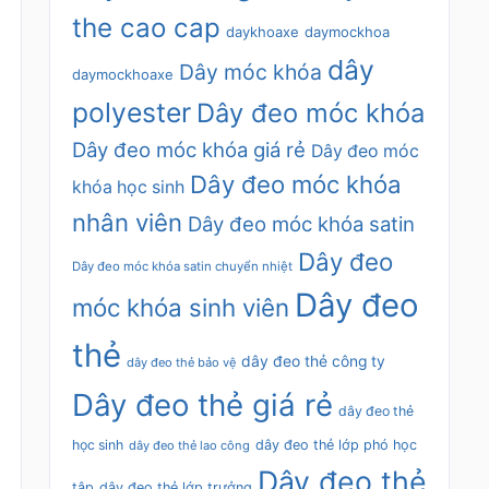
the cao cap
daykhoaxe
daymockhoa
dây
Dây móc khóa
daymockhoaxe
polyester
Dây đeo móc khóa
Dây đeo móc khóa giá rẻ
Dây đeo móc
Dây đeo móc khóa
khóa học sinh
nhân viên
Dây đeo móc khóa satin
Dây đeo
Dây đeo móc khóa satin chuyển nhiệt
Dây đeo
móc khóa sinh viên
thẻ
dây đeo thẻ công ty
dây đeo thẻ bảo vệ
Dây đeo thẻ giá rẻ
dây đeo thẻ
học sinh
dây đeo thẻ lớp phó học
dây đeo thẻ lao công
Dây đeo thẻ
tập
dây đeo thẻ lớp trưởng