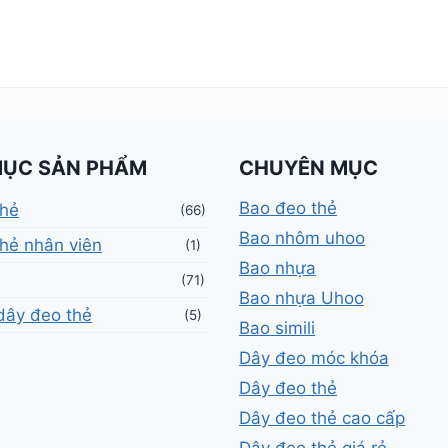
MỤC SẢN PHẨM
CHUYÊN MỤC
Bao đeo thẻ
thẻ
(66)
Bao nhôm uhoo
hẻ nhân viên
(1)
Bao nhựa
(71)
Bao nhựa Uhoo
dây đeo thẻ
(5)
Bao simili
Dây đeo móc khóa
Dây đeo thẻ
Dây đeo thẻ cao cấp