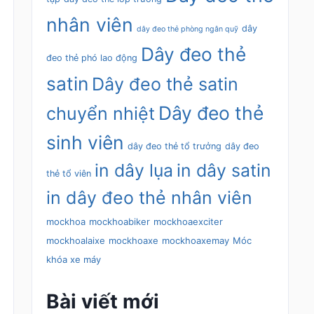
nhân viên
dây
dây đeo thẻ phòng ngân quỹ
Dây đeo thẻ
đeo thẻ phó lao động
satin
Dây đeo thẻ satin
Dây đeo thẻ
chuyển nhiệt
sinh viên
dây đeo thẻ tổ trưởng
dây đeo
in dây lụa
in dây satin
thẻ tổ viên
in dây đeo thẻ nhân viên
mockhoa
mockhoabiker
mockhoaexciter
mockhoalaixe
mockhoaxe
mockhoaxemay
Móc
khóa xe máy
Bài viết mới