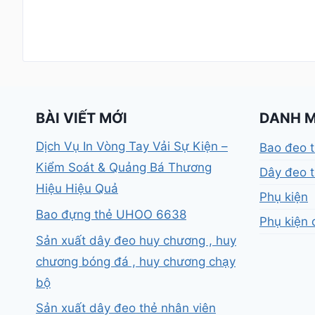
BÀI VIẾT MỚI
DANH 
Dịch Vụ In Vòng Tay Vải Sự Kiện –
Bao đeo 
Kiểm Soát & Quảng Bá Thương
Dây đeo t
Hiệu Hiệu Quả
Phụ kiện
Bao đựng thẻ UHOO 6638
Phụ kiện 
Sản xuất dây đeo huy chương , huy
chương bóng đá , huy chương chạy
bộ
Sản xuất dây đeo thẻ nhân viên