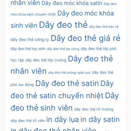
nhân viên
Dây đeo móc khóa satin
Dây đeo
Dây đeo móc khóa
móc khóa satin chuyển nhiệt
Dây đeo thẻ
sinh viên
dây đeo thẻ bảo vệ
Dây đeo thẻ giá rẻ
dây đeo thẻ công ty
dây đeo thẻ học sinh
dây đeo thẻ lớp phó
dây đeo thẻ lao công
Dây đeo thẻ
học tập
dây đeo thẻ lớp trưởng
nhân viên
dây đeo thẻ
dây đeo thẻ phòng ngân quỹ
Dây đeo thẻ satin
Dây
phó lao động
Dây
đeo thẻ satin chuyển nhiệt
đeo thẻ sinh viên
dây đeo thẻ tổ trưởng
in dây lụa
in dây satin
dây đeo thẻ tổ viên
in dây đeo thẻ nhân viên