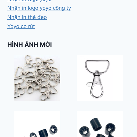
Nhận in logo yoyo công ty
Nhận in thẻ đeo
Yoyo co rút
HÌNH ẢNH MỚI