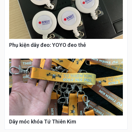
Phụ kiện dây đeo: YOYO đeo thẻ
Dây móc khóa Tứ Thiên Kim