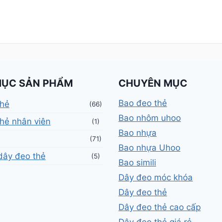
MỤC SẢN PHẨM
CHUYÊN MỤC
Bao đeo thẻ
thẻ
(66)
Bao nhôm uhoo
hẻ nhân viên
(1)
Bao nhựa
(71)
Bao nhựa Uhoo
dây đeo thẻ
(5)
Bao simili
Dây đeo móc khóa
Dây đeo thẻ
Dây đeo thẻ cao cấp