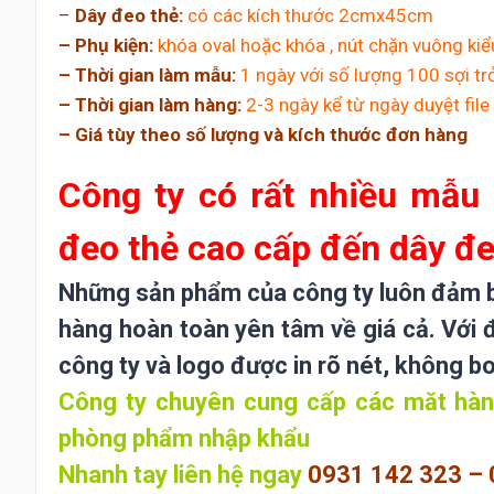
–
Dây đeo thẻ:
có các kích thước 2cmx45cm
– Phụ kiện:
khóa oval hoặc khóa , nút chặn vuông ki
– Thời gian làm mẫu:
1 ngày với số lượng 100 sợi tr
– Thời gian làm hàng:
2-3 ngày kể từ ngày duyệt file 
– Giá tùy theo số lượng và kích thước đơn hàng
Công ty có rất nhiều mẫu
đeo thẻ cao cấp đến dây đe
Những sản phẩm của công ty luôn đảm bả
hàng hoàn toàn yên tâm về giá cả. Với 
công ty và logo được in rõ nét, không b
Công ty chuyên cung cấp các măt hàng
phòng phẩm nhập khẩu
Nhanh tay liên hệ ngay
0931 142 323 – 