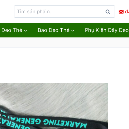
d
Tìm
kiếm
 Đeo Thẻ
Bao Đeo Thẻ
Phụ Kiện Dây Đeo