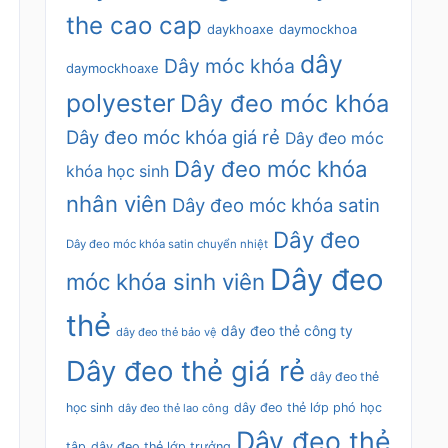
the cao cap
daykhoaxe
daymockhoa
dây
Dây móc khóa
daymockhoaxe
polyester
Dây đeo móc khóa
Dây đeo móc khóa giá rẻ
Dây đeo móc
Dây đeo móc khóa
khóa học sinh
nhân viên
Dây đeo móc khóa satin
Dây đeo
Dây đeo móc khóa satin chuyển nhiệt
Dây đeo
móc khóa sinh viên
thẻ
dây đeo thẻ công ty
dây đeo thẻ bảo vệ
Dây đeo thẻ giá rẻ
dây đeo thẻ
học sinh
dây đeo thẻ lớp phó học
dây đeo thẻ lao công
Dây đeo thẻ
tập
dây đeo thẻ lớp trưởng