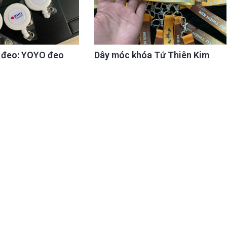
y đeo: YOYO đeo
Dây móc khóa Tứ Thiên Kim