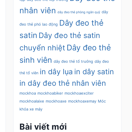
nhân viên
dây
dây đeo thẻ phòng ngân quỹ
Dây đeo thẻ
đeo thẻ phó lao động
satin
Dây đeo thẻ satin
Dây đeo thẻ
chuyển nhiệt
sinh viên
dây đeo thẻ tổ trưởng
dây đeo
in dây lụa
in dây satin
thẻ tổ viên
in dây đeo thẻ nhân viên
mockhoa
mockhoabiker
mockhoaexciter
mockhoalaixe
mockhoaxe
mockhoaxemay
Móc
khóa xe máy
Bài viết mới