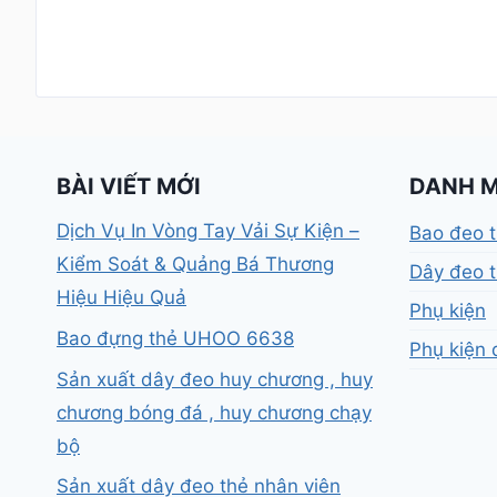
BÀI VIẾT MỚI
DANH 
Dịch Vụ In Vòng Tay Vải Sự Kiện –
Bao đeo 
Kiểm Soát & Quảng Bá Thương
Dây đeo t
Hiệu Hiệu Quả
Phụ kiện
Bao đựng thẻ UHOO 6638
Phụ kiện 
Sản xuất dây đeo huy chương , huy
chương bóng đá , huy chương chạy
bộ
Sản xuất dây đeo thẻ nhân viên