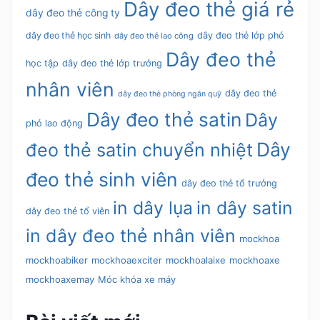
Dây đeo thẻ giá rẻ
dây đeo thẻ công ty
dây đeo thẻ học sinh
dây đeo thẻ lớp phó
dây đeo thẻ lao công
Dây đeo thẻ
học tập
dây đeo thẻ lớp trưởng
nhân viên
dây đeo thẻ
dây đeo thẻ phòng ngân quỹ
Dây đeo thẻ satin
Dây
phó lao động
Dây
đeo thẻ satin chuyển nhiệt
đeo thẻ sinh viên
dây đeo thẻ tổ trưởng
in dây lụa
in dây satin
dây đeo thẻ tổ viên
in dây đeo thẻ nhân viên
mockhoa
mockhoabiker
mockhoaexciter
mockhoalaixe
mockhoaxe
mockhoaxemay
Móc khóa xe máy