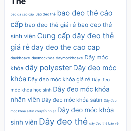
Thẻ
bao đeo thẻ cáo
Bao đeo thẻ
bao da cao cấp
cấp
bao đeo thẻ giá rẻ
bao đeo thẻ
Cung cấp dây đeo thẻ
sinh viên
giá rẻ
day deo the cao cap
Dây móc
daykhoaxe
daymockhoa
daymockhoaxe
dây polyester
Dây đeo móc
khóa
khóa
Dây đeo móc khóa giá rẻ
Dây đeo
Dây đeo móc khóa
móc khóa học sinh
nhân viên
Dây đeo móc khóa satin
Dây đeo
Dây đeo móc khóa
móc khóa satin chuyển nhiệt
Dây đeo thẻ
sinh viên
dây đeo thẻ bảo vệ