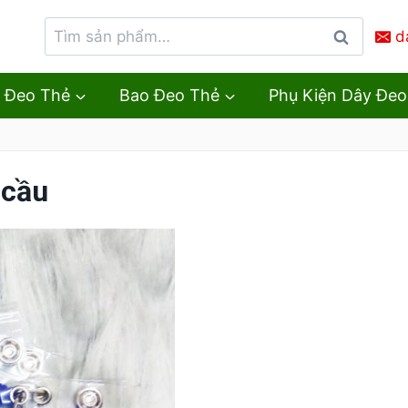
d
Tìm
kiếm
 Đeo Thẻ
Bao Đeo Thẻ
Phụ Kiện Dây Đeo
 cầu