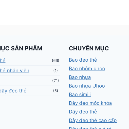
MỤC SẢN PHẨM
CHUYÊN MỤC
Bao đeo thẻ
thẻ
(66)
Bao nhôm uhoo
hẻ nhân viên
(1)
Bao nhựa
(71)
Bao nhựa Uhoo
dây đeo thẻ
(5)
Bao simili
Dây đeo móc khóa
Dây đeo thẻ
Dây đeo thẻ cao cấp