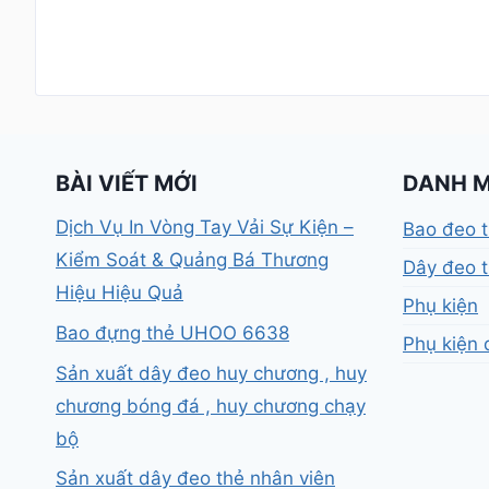
BÀI VIẾT MỚI
DANH 
Dịch Vụ In Vòng Tay Vải Sự Kiện –
Bao đeo 
Kiểm Soát & Quảng Bá Thương
Dây đeo t
Hiệu Hiệu Quả
Phụ kiện
Bao đựng thẻ UHOO 6638
Phụ kiện 
Sản xuất dây đeo huy chương , huy
chương bóng đá , huy chương chạy
bộ
Sản xuất dây đeo thẻ nhân viên