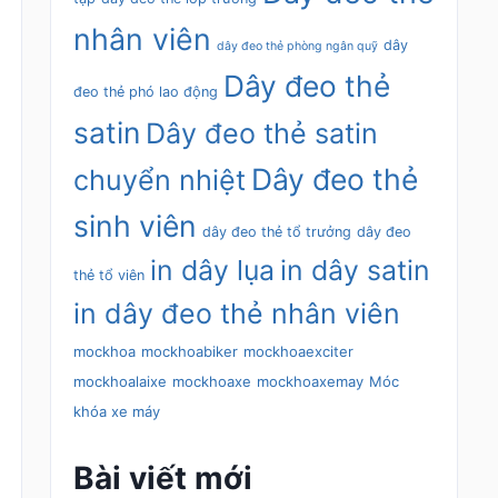
nhân viên
dây
dây đeo thẻ phòng ngân quỹ
Dây đeo thẻ
đeo thẻ phó lao động
satin
Dây đeo thẻ satin
Dây đeo thẻ
chuyển nhiệt
sinh viên
dây đeo thẻ tổ trưởng
dây đeo
in dây lụa
in dây satin
thẻ tổ viên
in dây đeo thẻ nhân viên
mockhoa
mockhoabiker
mockhoaexciter
mockhoalaixe
mockhoaxe
mockhoaxemay
Móc
khóa xe máy
Bài viết mới