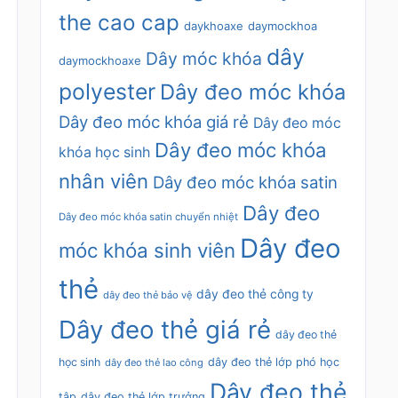
the cao cap
daykhoaxe
daymockhoa
dây
Dây móc khóa
daymockhoaxe
polyester
Dây đeo móc khóa
Dây đeo móc khóa giá rẻ
Dây đeo móc
Dây đeo móc khóa
khóa học sinh
nhân viên
Dây đeo móc khóa satin
Dây đeo
Dây đeo móc khóa satin chuyển nhiệt
Dây đeo
móc khóa sinh viên
thẻ
dây đeo thẻ công ty
dây đeo thẻ bảo vệ
Dây đeo thẻ giá rẻ
dây đeo thẻ
học sinh
dây đeo thẻ lớp phó học
dây đeo thẻ lao công
Dây đeo thẻ
tập
dây đeo thẻ lớp trưởng