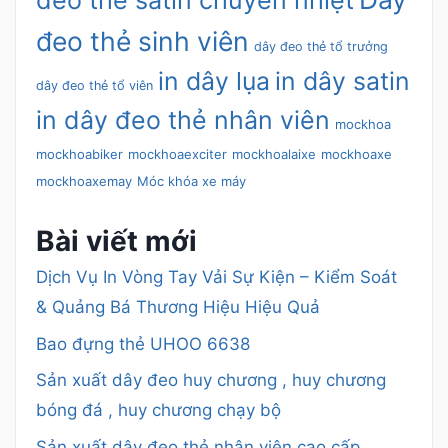
đeo thẻ satin chuyển nhiệt
đeo thẻ sinh viên
dây đeo thẻ tổ trưởng
in dây lụa
in dây satin
dây đeo thẻ tổ viên
in dây đeo thẻ nhân viên
mockhoa
mockhoabiker
mockhoaexciter
mockhoalaixe
mockhoaxe
mockhoaxemay
Móc khóa xe máy
Bài viết mới
Dịch Vụ In Vòng Tay Vải Sự Kiện – Kiểm Soát
& Quảng Bá Thương Hiệu Hiệu Quả
Bao đựng thẻ UHOO 6638
Sản xuất dây đeo huy chương , huy chương
bóng đá , huy chương chạy bộ
Sản xuất dây đeo thẻ nhân viên cao cấp