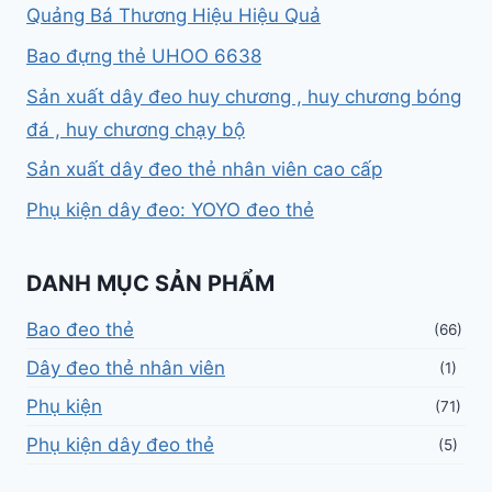
Quảng Bá Thương Hiệu Hiệu Quả
Bao đựng thẻ UHOO 6638
Sản xuất dây đeo huy chương , huy chương bóng
đá , huy chương chạy bộ
Sản xuất dây đeo thẻ nhân viên cao cấp
Phụ kiện dây đeo: YOYO đeo thẻ
DANH MỤC SẢN PHẨM
Bao đeo thẻ
(66)
Dây đeo thẻ nhân viên
(1)
Phụ kiện
(71)
Phụ kiện dây đeo thẻ
(5)