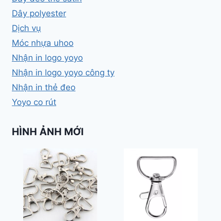
Dây polyester
Dịch vụ
Móc nhựa uhoo
Nhận in logo yoyo
Nhận in logo yoyo công ty
Nhận in thẻ đeo
Yoyo co rút
HÌNH ẢNH MỚI