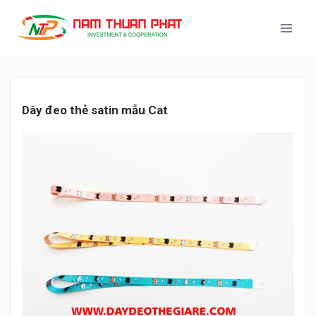
Dây
đ
eo thẻ satin m
ẫu Cat