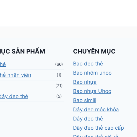
MỤC SẢN PHẨM
CHUYÊN MỤC
Bao đeo thẻ
thẻ
(66)
Bao nhôm uhoo
hẻ nhân viên
(1)
Bao nhựa
(71)
Bao nhựa Uhoo
dây đeo thẻ
(5)
Bao simili
Dây đeo móc khóa
Dây đeo thẻ
Dây đeo thẻ cao cấp