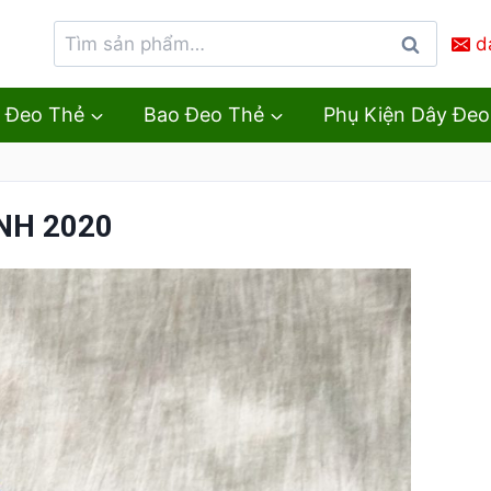
d
Tìm
kiếm
 Đeo Thẻ
Bao Đeo Thẻ
Phụ Kiện Dây Đeo
NH 2020