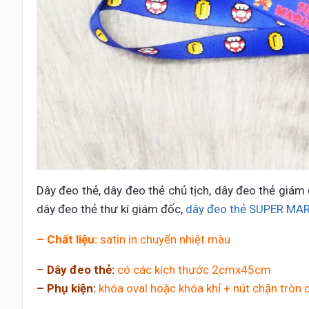
Dây đeo thẻ, dây đeo thẻ chủ tịch, dây đeo thẻ giám 
dây đeo thẻ thư kí giám đốc,
dây đeo thẻ SUPER MA
– Chất liệu:
satin in chuyển nhiệt màu
–
Dây đeo thẻ:
có các kích thước 2cmx45cm
– Phụ kiện:
khóa oval hoặc khóa khỉ + nút chặn tròn