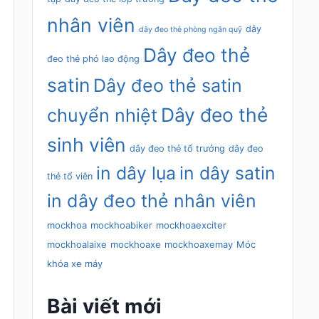
nhân viên
dây
dây đeo thẻ phòng ngân quỹ
Dây đeo thẻ
đeo thẻ phó lao động
satin
Dây đeo thẻ satin
Dây đeo thẻ
chuyển nhiệt
sinh viên
dây đeo thẻ tổ trưởng
dây đeo
in dây lụa
in dây satin
thẻ tổ viên
in dây đeo thẻ nhân viên
mockhoa
mockhoabiker
mockhoaexciter
mockhoalaixe
mockhoaxe
mockhoaxemay
Móc
khóa xe máy
Bài viết mới