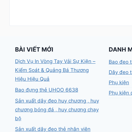
BÀI VIẾT MỚI
DANH 
Dịch Vụ In Vòng Tay Vải Sự Kiện –
Bao đeo 
Kiểm Soát & Quảng Bá Thương
Dây đeo t
Hiệu Hiệu Quả
Phụ kiện
Bao đựng thẻ UHOO 6638
Phụ kiện 
Sản xuất dây đeo huy chương , huy
chương bóng đá , huy chương chạy
bộ
Sản xuất dây đeo thẻ nhân viên