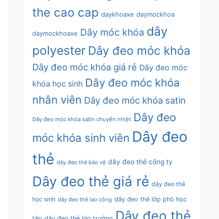
the cao cap
daykhoaxe
daymockhoa
dây
Dây móc khóa
daymockhoaxe
polyester
Dây đeo móc khóa
Dây đeo móc khóa giá rẻ
Dây đeo móc
Dây đeo móc khóa
khóa học sinh
nhân viên
Dây đeo móc khóa satin
Dây đeo
Dây đeo móc khóa satin chuyển nhiệt
Dây đeo
móc khóa sinh viên
thẻ
dây đeo thẻ công ty
dây đeo thẻ bảo vệ
Dây đeo thẻ giá rẻ
dây đeo thẻ
học sinh
dây đeo thẻ lớp phó học
dây đeo thẻ lao công
Dây đeo thẻ
tập
dây đeo thẻ lớp trưởng