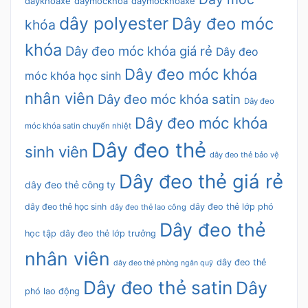
daykhoaxe
daymockhoa
daymockhoaxe
dây polyester
Dây đeo móc
khóa
khóa
Dây đeo móc khóa giá rẻ
Dây đeo
Dây đeo móc khóa
móc khóa học sinh
nhân viên
Dây đeo móc khóa satin
Dây đeo
Dây đeo móc khóa
móc khóa satin chuyển nhiệt
Dây đeo thẻ
sinh viên
dây đeo thẻ bảo vệ
Dây đeo thẻ giá rẻ
dây đeo thẻ công ty
dây đeo thẻ học sinh
dây đeo thẻ lớp phó
dây đeo thẻ lao công
Dây đeo thẻ
học tập
dây đeo thẻ lớp trưởng
nhân viên
dây đeo thẻ
dây đeo thẻ phòng ngân quỹ
Dây đeo thẻ satin
Dây
phó lao động