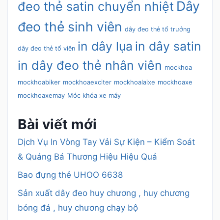
Dây
đeo thẻ satin chuyển nhiệt
đeo thẻ sinh viên
dây đeo thẻ tổ trưởng
in dây lụa
in dây satin
dây đeo thẻ tổ viên
in dây đeo thẻ nhân viên
mockhoa
mockhoabiker
mockhoaexciter
mockhoalaixe
mockhoaxe
mockhoaxemay
Móc khóa xe máy
Bài viết mới
Dịch Vụ In Vòng Tay Vải Sự Kiện – Kiểm Soát
& Quảng Bá Thương Hiệu Hiệu Quả
Bao đựng thẻ UHOO 6638
Sản xuất dây đeo huy chương , huy chương
bóng đá , huy chương chạy bộ