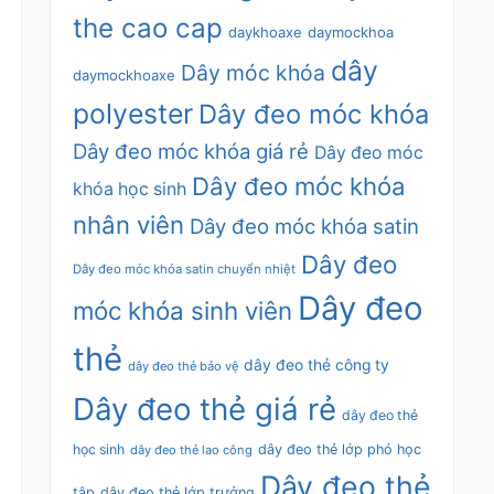
the cao cap
daykhoaxe
daymockhoa
dây
Dây móc khóa
daymockhoaxe
polyester
Dây đeo móc khóa
Dây đeo móc khóa giá rẻ
Dây đeo móc
Dây đeo móc khóa
khóa học sinh
nhân viên
Dây đeo móc khóa satin
Dây đeo
Dây đeo móc khóa satin chuyển nhiệt
Dây đeo
móc khóa sinh viên
thẻ
dây đeo thẻ công ty
dây đeo thẻ bảo vệ
Dây đeo thẻ giá rẻ
dây đeo thẻ
học sinh
dây đeo thẻ lớp phó học
dây đeo thẻ lao công
Dây đeo thẻ
tập
dây đeo thẻ lớp trưởng