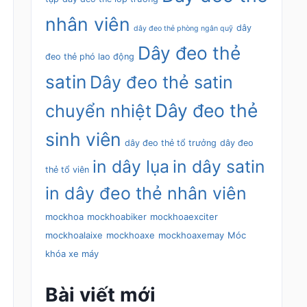
nhân viên
dây
dây đeo thẻ phòng ngân quỹ
Dây đeo thẻ
đeo thẻ phó lao động
satin
Dây đeo thẻ satin
Dây đeo thẻ
chuyển nhiệt
sinh viên
dây đeo thẻ tổ trưởng
dây đeo
in dây lụa
in dây satin
thẻ tổ viên
in dây đeo thẻ nhân viên
mockhoa
mockhoabiker
mockhoaexciter
mockhoalaixe
mockhoaxe
mockhoaxemay
Móc
khóa xe máy
Bài viết mới