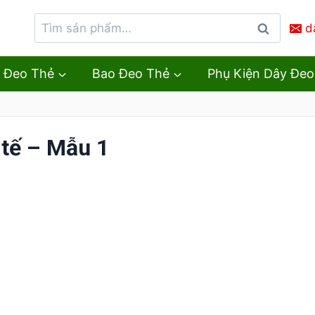
d
Tìm
kiếm
 Đeo Thẻ
Bao Đeo Thẻ
Phụ Kiện Dây Đeo
 tế – Mẫu 1