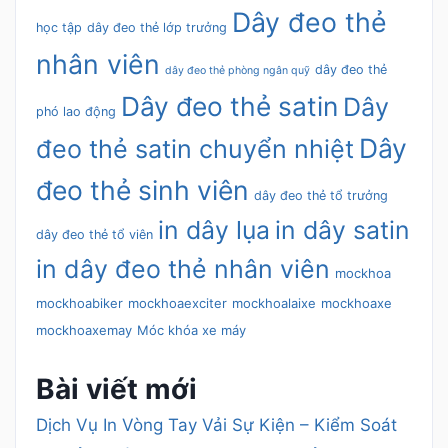
Dây đeo thẻ
học tập
dây đeo thẻ lớp trưởng
nhân viên
dây đeo thẻ
dây đeo thẻ phòng ngân quỹ
Dây đeo thẻ satin
Dây
phó lao động
Dây
đeo thẻ satin chuyển nhiệt
đeo thẻ sinh viên
dây đeo thẻ tổ trưởng
in dây lụa
in dây satin
dây đeo thẻ tổ viên
in dây đeo thẻ nhân viên
mockhoa
mockhoabiker
mockhoaexciter
mockhoalaixe
mockhoaxe
mockhoaxemay
Móc khóa xe máy
Bài viết mới
Dịch Vụ In Vòng Tay Vải Sự Kiện – Kiểm Soát