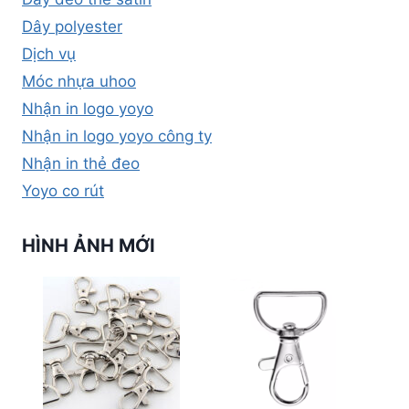
Dây polyester
Dịch vụ
Móc nhựa uhoo
Nhận in logo yoyo
Nhận in logo yoyo công ty
Nhận in thẻ đeo
Yoyo co rút
HÌNH ẢNH MỚI