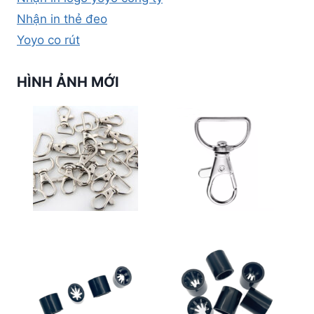
Nhận in thẻ đeo
Yoyo co rút
HÌNH ẢNH MỚI