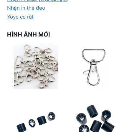
Nhận in thẻ đeo
Yoyo co rút
HÌNH ẢNH MỚI