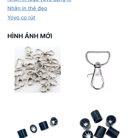
Nhận in thẻ đeo
Yoyo co rút
HÌNH ẢNH MỚI