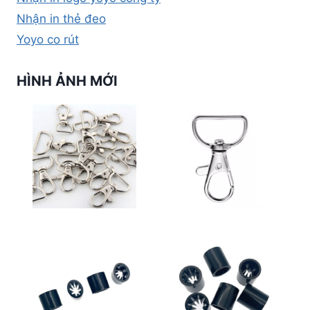
Nhận in thẻ đeo
Yoyo co rút
HÌNH ẢNH MỚI