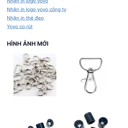
Nhận in logo yoyo
Nhận in logo yoyo công ty
Nhận in thẻ đeo
Yoyo co rút
HÌNH ẢNH MỚI