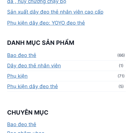
đá , huy chương chạy bộ
Sản xuất dây đeo thẻ nhân viên cao cấp
Phụ kiện dây đeo: YOYO đeo thẻ
DANH MỤC SẢN PHẨM
Bao đeo thẻ
(66)
Dây đeo thẻ nhân viên
(1)
Phụ kiện
(71)
Phụ kiện dây đeo thẻ
(5)
CHUYÊN MỤC
Bao đeo thẻ