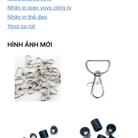
Nhận in logo yoyo công ty
Nhận in thẻ đeo
Yoyo co rút
HÌNH ẢNH MỚI