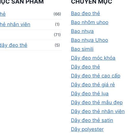
MỤC SẢN PHẨM
CHUYÊN MỤC
Bao đeo thẻ
thẻ
(66)
Bao nhôm uhoo
hẻ nhân viên
(1)
Bao nhựa
(71)
Bao nhựa Uhoo
dây đeo thẻ
(5)
Bao simili
Dây đeo móc khóa
Dây đeo thẻ
Dây đeo thẻ cao cấp
Dây đeo thẻ giá rẻ
Dây đeo thẻ lụa
Dây đeo thẻ mẫu đẹp
Dây đeo thẻ nhân viên
Dây đeo thẻ satin
Dây polyester