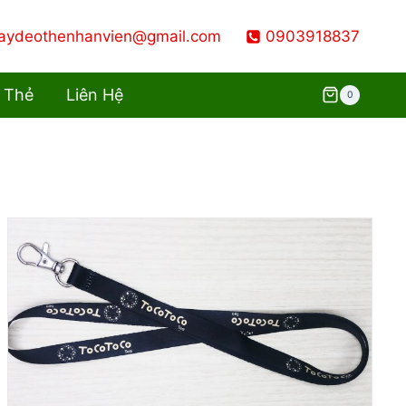
aydeothenhanvien@gmail.com
0903918837
 Thẻ
Liên Hệ
0