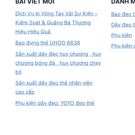
BÀI VIẾT MỚI
DANH 
Dịch Vụ In Vòng Tay Vải Sự Kiện –
Bao đeo 
Kiểm Soát & Quảng Bá Thương
Dây đeo t
Hiệu Hiệu Quả
Phụ kiện
Bao đựng thẻ UHOO 6638
Phụ kiện 
Sản xuất dây đeo huy chương , huy
chương bóng đá , huy chương chạy
bộ
Sản xuất dây đeo thẻ nhân viên
cao cấp
Phụ kiện dây đeo: YOYO đeo thẻ