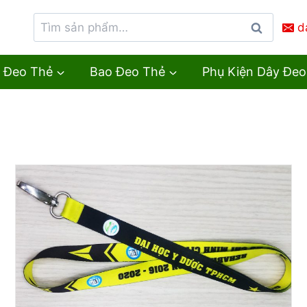
d
Tìm
kiếm
 Đeo Thẻ
Bao Đeo Thẻ
Phụ Kiện Dây Đeo