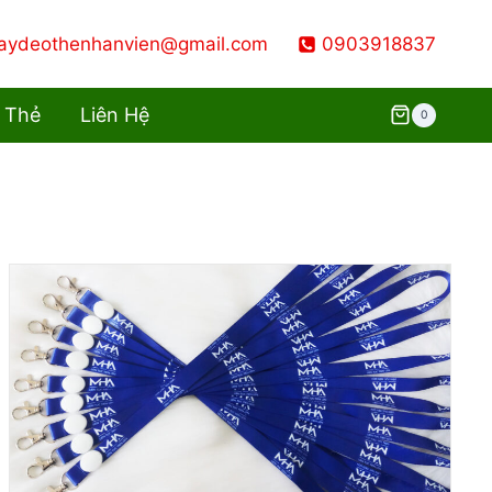
aydeothenhanvien@gmail.com
0903918837
 Thẻ
Liên Hệ
0