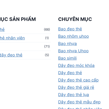
MỤC SẢN PHẨM
CHUYÊN MỤC
Bao đeo thẻ
thẻ
(66)
Bao nhôm uhoo
hẻ nhân viên
(1)
Bao nhựa
(71)
Bao nhựa Uhoo
dây đeo thẻ
(5)
Bao simili
Dây đeo móc khóa
Dây đeo thẻ
Dây đeo thẻ cao cấp
Dây đeo thẻ giá rẻ
Dây đeo thẻ lụa
Dây đeo thẻ mẫu đẹp