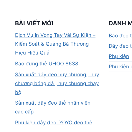
BÀI VIẾT MỚI
DANH 
Dịch Vụ In Vòng Tay Vải Sự Kiện –
Bao đeo 
Kiểm Soát & Quảng Bá Thương
Dây đeo t
Hiệu Hiệu Quả
Phụ kiện
Bao đựng thẻ UHOO 6638
Phụ kiện 
Sản xuất dây đeo huy chương , huy
chương bóng đá , huy chương chạy
bộ
Sản xuất dây đeo thẻ nhân viên
cao cấp
Phụ kiện dây đeo: YOYO đeo thẻ