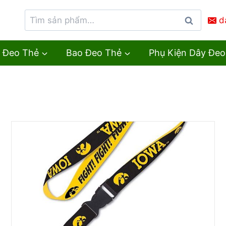
d
Tìm
kiếm
 Đeo Thẻ
Bao Đeo Thẻ
Phụ Kiện Dây Đeo