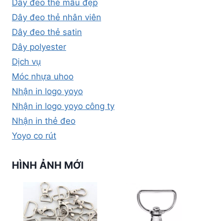
Dây đeo thẻ mẫu đẹp
Dây đeo thẻ nhân viên
Dây đeo thẻ satin
Dây polyester
Dịch vụ
Móc nhựa uhoo
Nhận in logo yoyo
Nhận in logo yoyo công ty
Nhận in thẻ đeo
Yoyo co rút
HÌNH ẢNH MỚI