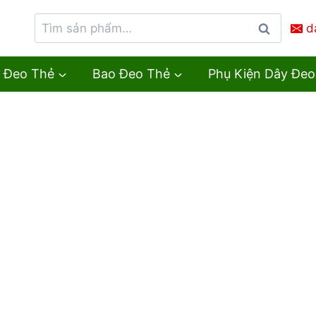
d
Tìm
kiếm
 Đeo Thẻ
Bao Đeo Thẻ
Phụ Kiện Dây Đeo