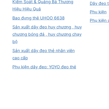
Kiểm Soát & Quảng Bá Thương
Dây đeo t
Hiệu Hiệu Quả
Phụ kiện
Bao đựng thẻ UHOO 6638
Phụ kiện 
Sản xuất dây đeo huy chương , huy
chương bóng đá , huy chương chạy
bộ
Sản xuất dây đeo thẻ nhân viên
cao cấp
Phụ kiện dây đeo: YOYO đeo thẻ