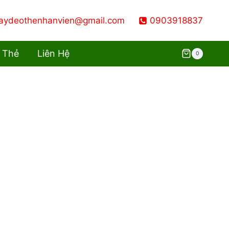
aydeothenhanvien@gmail.com
0903918837
 Thẻ
Liên Hệ
0