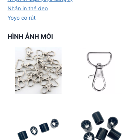
Nhận in thẻ đeo
Yoyo co rút
HÌNH ẢNH MỚI