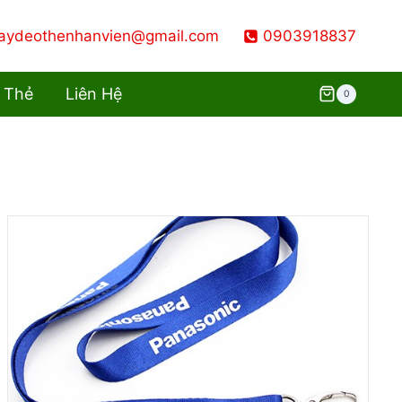
aydeothenhanvien@gmail.com
0903918837
 Thẻ
Liên Hệ
0