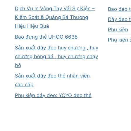
Dịch Vụ In Vòng Tay Vải Sự Kiện –
Bao đeo 
Kiểm Soát & Quảng Bá Thương
Dây đeo t
Hiệu Hiệu Quả
Phụ kiện
Bao đựng thẻ UHOO 6638
Phụ kiện 
Sản xuất dây đeo huy chương , huy
chương bóng đá , huy chương chạy
bộ
Sản xuất dây đeo thẻ nhân viên
cao cấp
Phụ kiện dây đeo: YOYO đeo thẻ