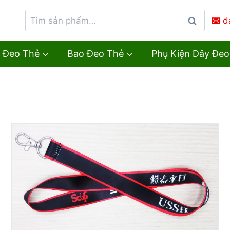
d
Tìm
kiếm
 Đeo Thẻ
Bao Đeo Thẻ
Phụ Kiện Dây Đeo