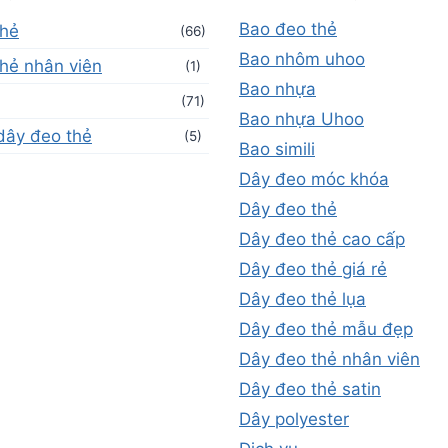
Bao đeo thẻ
thẻ
(66)
Bao nhôm uhoo
hẻ nhân viên
(1)
Bao nhựa
(71)
Bao nhựa Uhoo
dây đeo thẻ
(5)
Bao simili
Dây đeo móc khóa
Dây đeo thẻ
Dây đeo thẻ cao cấp
Dây đeo thẻ giá rẻ
Dây đeo thẻ lụa
Dây đeo thẻ mẫu đẹp
Dây đeo thẻ nhân viên
Dây đeo thẻ satin
Dây polyester