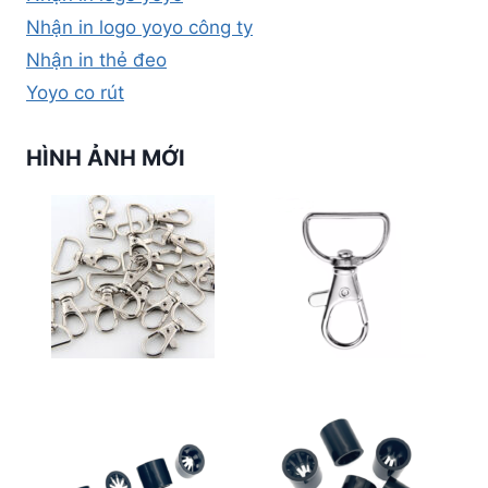
Nhận in logo yoyo công ty
Nhận in thẻ đeo
Yoyo co rút
HÌNH ẢNH MỚI