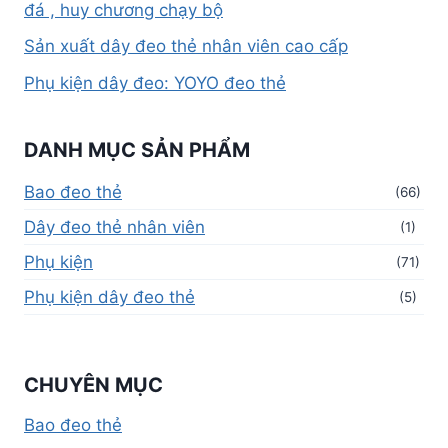
đá , huy chương chạy bộ
Sản xuất dây đeo thẻ nhân viên cao cấp
Phụ kiện dây đeo: YOYO đeo thẻ
DANH MỤC SẢN PHẨM
Bao đeo thẻ
(66)
Dây đeo thẻ nhân viên
(1)
Phụ kiện
(71)
Phụ kiện dây đeo thẻ
(5)
CHUYÊN MỤC
Bao đeo thẻ