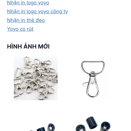
Nhận in logo yoyo
Nhận in logo yoyo công ty
Nhận in thẻ đeo
Yoyo co rút
HÌNH ẢNH MỚI