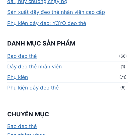
đá , huy chương chạy bộ
Sản xuất dây đeo thẻ nhân viên cao cấp
Phụ kiện dây đeo: YOYO đeo thẻ
DANH MỤC SẢN PHẨM
Bao đeo thẻ
(66)
Dây đeo thẻ nhân viên
(1)
Phụ kiện
(71)
Phụ kiện dây đeo thẻ
(5)
CHUYÊN MỤC
Bao đeo thẻ