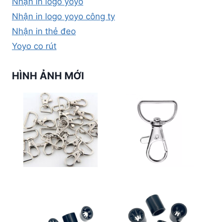
Nhận in logo yoyo
Nhận in logo yoyo công ty
Nhận in thẻ đeo
Yoyo co rút
HÌNH ẢNH MỚI