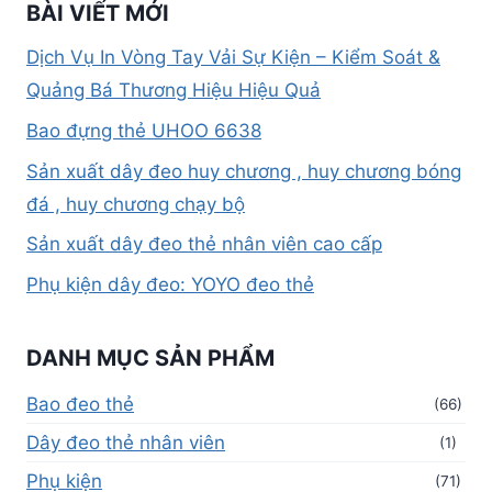
BÀI VIẾT MỚI
Dịch Vụ In Vòng Tay Vải Sự Kiện – Kiểm Soát &
Quảng Bá Thương Hiệu Hiệu Quả
Bao đựng thẻ UHOO 6638
Sản xuất dây đeo huy chương , huy chương bóng
đá , huy chương chạy bộ
Sản xuất dây đeo thẻ nhân viên cao cấp
Phụ kiện dây đeo: YOYO đeo thẻ
DANH MỤC SẢN PHẨM
Bao đeo thẻ
(66)
Dây đeo thẻ nhân viên
(1)
Phụ kiện
(71)