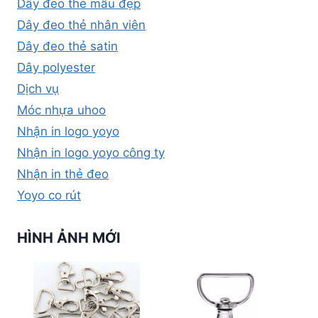
Dây đeo thẻ mẫu đẹp
Dây đeo thẻ nhân viên
Dây đeo thẻ satin
Dây polyester
Dịch vụ
Móc nhựa uhoo
Nhận in logo yoyo
Nhận in logo yoyo công ty
Nhận in thẻ đeo
Yoyo co rút
HÌNH ẢNH MỚI