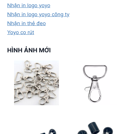
Nhận in logo yoyo
Nhận in logo yoyo công ty
Nhận in thẻ đeo
Yoyo co rút
HÌNH ẢNH MỚI