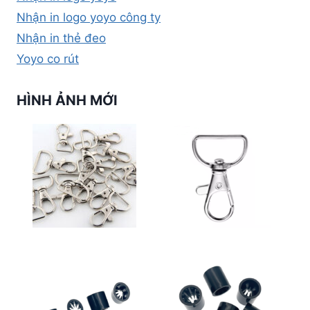
Nhận in logo yoyo công ty
Nhận in thẻ đeo
Yoyo co rút
HÌNH ẢNH MỚI