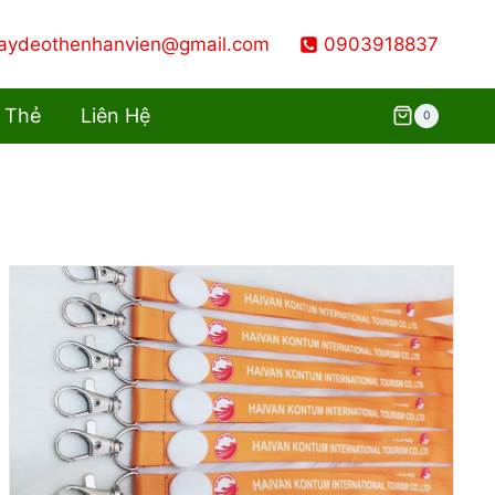
aydeothenhanvien@gmail.com
0903918837
 Thẻ
Liên Hệ
0