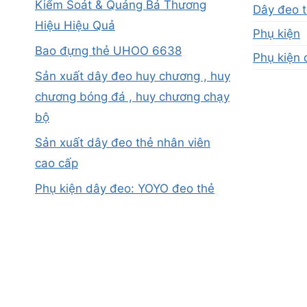
Kiểm Soát & Quảng Bá Thương
Dây đeo t
Hiệu Hiệu Quả
Phụ kiện
Bao đựng thẻ UHOO 6638
Phụ kiện 
Sản xuất dây đeo huy chương , huy
chương bóng đá , huy chương chạy
bộ
Sản xuất dây đeo thẻ nhân viên
cao cấp
Phụ kiện dây đeo: YOYO đeo thẻ