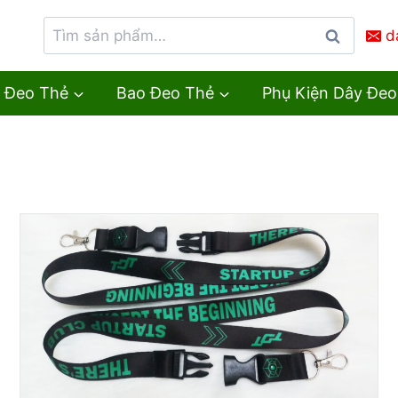
d
Tìm
kiếm
 Đeo Thẻ
Bao Đeo Thẻ
Phụ Kiện Dây Đeo