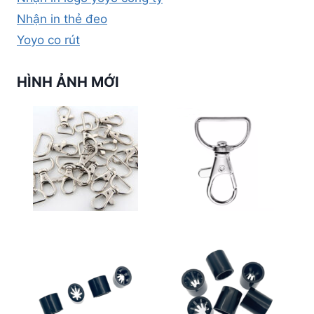
Nhận in thẻ đeo
Yoyo co rút
HÌNH ẢNH MỚI