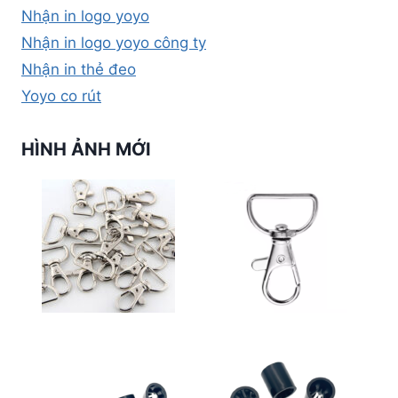
Nhận in logo yoyo
Nhận in logo yoyo công ty
Nhận in thẻ đeo
Yoyo co rút
HÌNH ẢNH MỚI