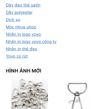
Dây đeo thẻ satin
Dây polyester
Dịch vụ
Móc nhựa uhoo
Nhận in logo yoyo
Nhận in logo yoyo công ty
Nhận in thẻ đeo
Yoyo co rút
HÌNH ẢNH MỚI