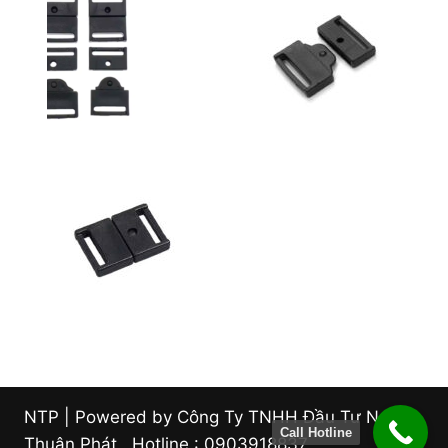
NTP | Powered by Công Ty TNHH Đầu Tư Nam
Call Hotline
Thuận Phát . Hotline : 0903918837