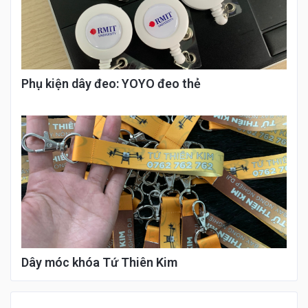
Phụ kiện dây đeo: YOYO đeo thẻ
Dây móc khóa Tứ Thiên Kim