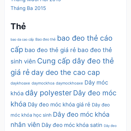
Tháng Ba 2015
Thẻ
bao đeo thẻ cáo
Bao đeo thẻ
bao da cao cấp
cấp
bao đeo thẻ giá rẻ
bao đeo thẻ
Cung cấp dây đeo thẻ
sinh viên
giá rẻ
day deo the cao cap
Dây móc
daykhoaxe
daymockhoa
daymockhoaxe
dây polyester
Dây đeo móc
khóa
khóa
Dây đeo móc khóa giá rẻ
Dây đeo
Dây đeo móc khóa
móc khóa học sinh
nhân viên
Dây đeo móc khóa satin
Dây đeo