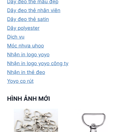
Dây đeo thẻ mẫu đẹp
Dây đeo thẻ nhân viên
Dây đeo thẻ satin
Dây polyester
Dịch vụ
Móc nhựa uhoo
Nhận in logo yoyo
Nhận in logo yoyo công ty
Nhận in thẻ đeo
Yoyo co rút
HÌNH ẢNH MỚI