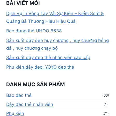
BÀI VIẾT MỚI
Dịch Vụ In Vòng Tay Vải Sự Kiện – Kiểm Soát &
Quảng Bá Thương Hiệu Hiệu Quả
Bao đựng thẻ UHOO 6638
Sản xuất dây đeo huy chương , huy chương bóng
đá , huy chương chạy bộ
Sản xuất dây đeo thẻ nhân viên cao cấp
Phụ kiện dây đeo: YOYO đeo thẻ
DANH MỤC SẢN PHẨM
Bao đeo thẻ
(66)
Dây đeo thẻ nhân viên
(1)
Phụ kiện
(71)