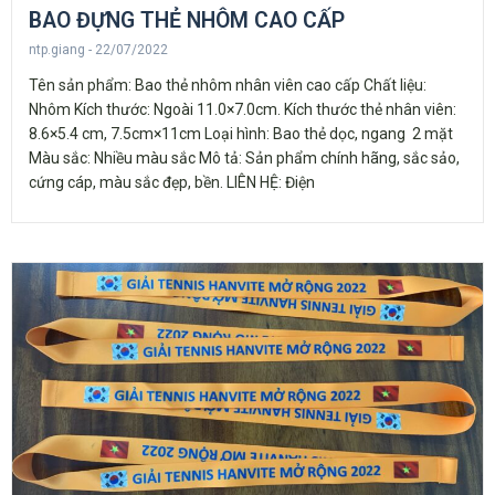
BAO ĐỰNG THẺ NHÔM CAO CẤP
ntp.giang
22/07/2022
Tên sản phẩm: Bao thẻ nhôm nhân viên cao cấp Chất liệu:
Nhôm Kích thước: Ngoài 11.0×7.0cm. Kích thước thẻ nhân viên:
8.6×5.4 cm, 7.5cm×11cm Loại hình: Bao thẻ dọc, ngang 2 mặt
Màu sắc: Nhiều màu sắc Mô tả: Sản phẩm chính hãng, sắc sảo,
cứng cáp, màu sắc đẹp, bền. LIÊN HỆ: Điện