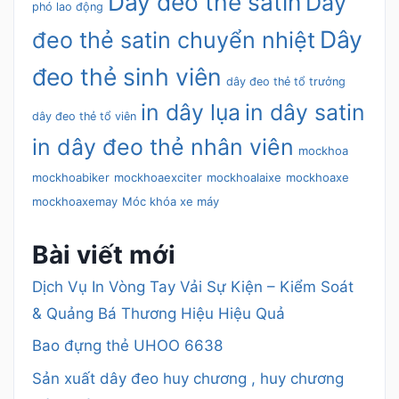
Dây đeo thẻ satin
Dây
phó lao động
Dây
đeo thẻ satin chuyển nhiệt
đeo thẻ sinh viên
dây đeo thẻ tổ trưởng
in dây lụa
in dây satin
dây đeo thẻ tổ viên
in dây đeo thẻ nhân viên
mockhoa
mockhoabiker
mockhoaexciter
mockhoalaixe
mockhoaxe
mockhoaxemay
Móc khóa xe máy
Bài viết mới
Dịch Vụ In Vòng Tay Vải Sự Kiện – Kiểm Soát
& Quảng Bá Thương Hiệu Hiệu Quả
Bao đựng thẻ UHOO 6638
Sản xuất dây đeo huy chương , huy chương