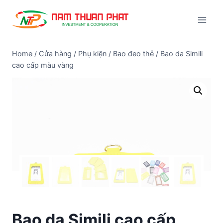
Skip
to
content
Home
/
Cửa hàng
/
Phụ kiện
/
Bao đeo thẻ
/
Bao da Simili
cao cấp màu vàng
Bao da Simili cao cấp