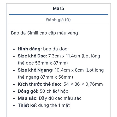
số
Mô tả
lượng
Đánh giá (0)
Bao da Simili cao cấp màu vàng
Hình dáng:
bao da dọc
Size khổ Dọc:
7.3cm x 11.4cm (Lọt lòng
thẻ dọc 56mm x 87mm)
Size khổ Ngang
: 10.4cm x 8cm (Lọt lòng
thẻ ngang 87mm x 56mm)
Kích thước thẻ đeo:
54 x 86 x 0,76mm
Đóng gói:
50 chiếc/ hộp
Màu sắc:
Đầy đủ các màu sắc
Thiết kế:
dùng thẻ 1 mặt