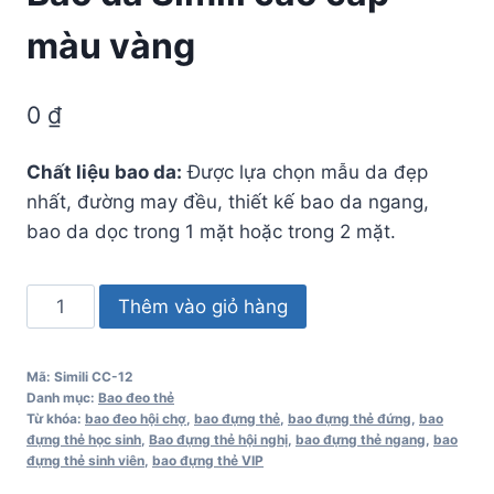
màu vàng
0
₫
Chất liệu bao da:
Được lựa chọn mẫu da đẹp
nhất, đường may đều, thiết kế bao da ngang,
bao da dọc trong 1 mặt hoặc trong 2 mặt.
Bao
Thêm vào giỏ hàng
da
Simili
Mã:
Simili CC-12
cao
Danh mục:
Bao đeo thẻ
cấp
Từ khóa:
bao đeo hội chợ
,
bao đựng thẻ
,
bao đựng thẻ đứng
,
bao
đựng thẻ học sinh
,
Bao đựng thẻ hội nghị
,
bao đựng thẻ ngang
,
bao
màu
đựng thẻ sinh viên
,
bao đựng thẻ VIP
vàng