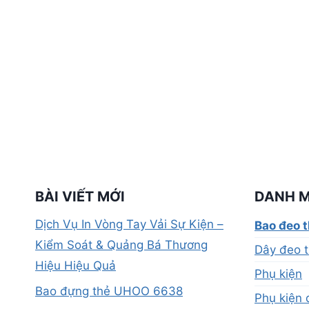
BÀI VIẾT MỚI
DANH 
Dịch Vụ In Vòng Tay Vải Sự Kiện –
Bao đeo 
Kiểm Soát & Quảng Bá Thương
Dây đeo t
Hiệu Hiệu Quả
Phụ kiện
Bao đựng thẻ UHOO 6638
Phụ kiện 