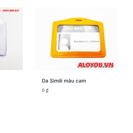
Da Simili màu cam
0
₫