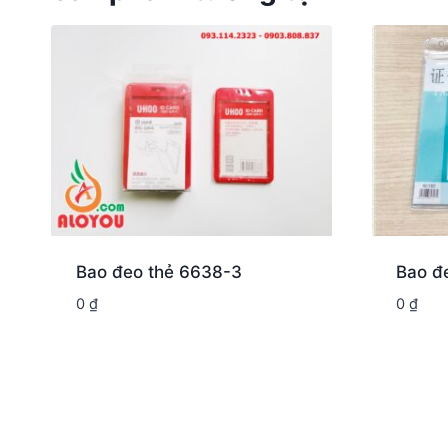
Bao đeo thẻ 6638-3
Bao đ
0
₫
0
₫