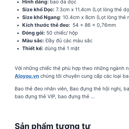
Hình dáng:
bao da dọc
Size khổ Dọc:
7.3cm x 11.4cm (Lọt lòng thẻ 
Size khổ Ngang
: 10.4cm x 8cm (Lọt lòng th
Kích thước thẻ đeo:
54 x 86 x 0,76mm
Đóng gói:
50 chiếc/ hộp
Màu sắc:
Đầy đủ các màu sắc
Thiết kế:
dùng thẻ 1 mặt
Với những chiếc thẻ phù hợp theo những ngành ng
Aloyou.vn
chúng tôi chuyên cung cấp các loại ba
Bao thẻ đeo nhân viên, Bao đựng thẻ hội nghị, b
bao đựng thẻ VIP, bao đựng thẻ …
Sản phẩm tương tự