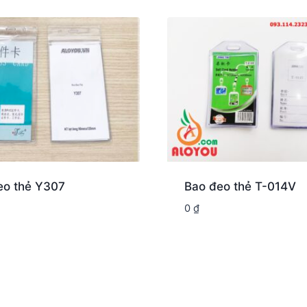
eo thẻ Y307
Bao đeo thẻ T-014V
0
₫