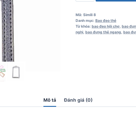
da
Simili
Mã:
Simili 8
màu
Danh mục:
Bao đeo thẻ
đen
Từ khóa:
bao đeo hội chợ
,
bao đựn
nghị
,
bao đựng thẻ ngang
,
bao đựn
số
lượng
Mô tả
Đánh giá (0)