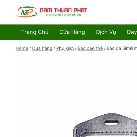
Skip
to
content
Trang Chủ
Cửa Hàng
Dịch Vụ
Dây
Home
/
Cửa hàng
/
Phụ kiện
/
Bao đeo thẻ
/
Bao da Simili 