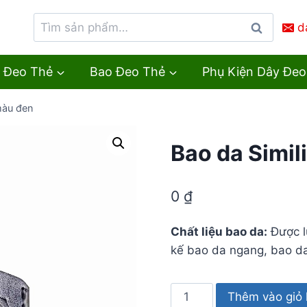
Tìm
d
Tìm
kiếm:
kiếm
 Đeo Thẻ
Bao Đeo Thẻ
Phụ Kiện Dây Đeo
màu đen
Bao da Simil
0
₫
Chất liệu bao da:
Được l
kế bao da ngang, bao da
Bao
Thêm vào giỏ