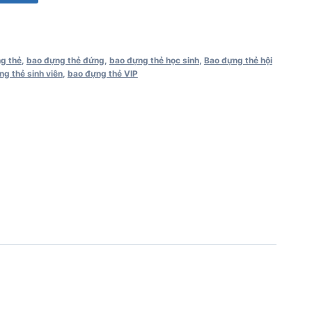
g thẻ
,
bao đựng thẻ đứng
,
bao đựng thẻ học sinh
,
Bao đựng thẻ hội
g thẻ sinh viên
,
bao đựng thẻ VIP