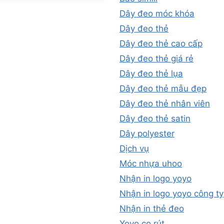
Dây đeo móc khóa
Dây đeo thẻ
Dây đeo thẻ cao cấp
Dây đeo thẻ giá rẻ
Dây đeo thẻ lụa
Dây đeo thẻ mẫu đẹp
Dây đeo thẻ nhân viên
Dây đeo thẻ satin
Dây polyester
Dịch vụ
Móc nhựa uhoo
Nhận in logo yoyo
Nhận in logo yoyo công ty
Nhận in thẻ đeo
Yoyo co rút