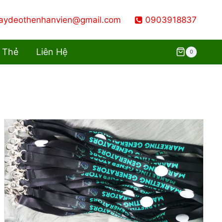
aydeothenhanvien@gmail.com
0903918837
 Thẻ
Liên Hệ
0