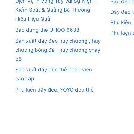
Dịch Vụ In Vòng Tay Vải Sự Kiện –
Bao đeo 
Kiểm Soát & Quảng Bá Thương
Dây đeo t
Hiệu Hiệu Quả
Phụ kiện
Bao đựng thẻ UHOO 6638
Phụ kiện 
Sản xuất dây đeo huy chương , huy
chương bóng đá , huy chương chạy
bộ
Sản xuất dây đeo thẻ nhân viên
cao cấp
Phụ kiện dây đeo: YOYO đeo thẻ