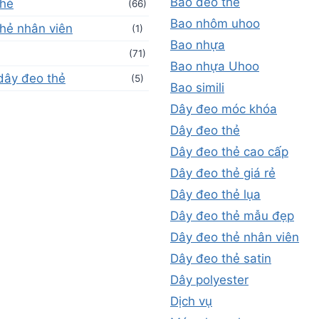
Bao đeo thẻ
thẻ
(66)
Bao nhôm uhoo
hẻ nhân viên
(1)
Bao nhựa
(71)
Bao nhựa Uhoo
dây đeo thẻ
(5)
Bao simili
Dây đeo móc khóa
Dây đeo thẻ
Dây đeo thẻ cao cấp
Dây đeo thẻ giá rẻ
Dây đeo thẻ lụa
Dây đeo thẻ mẫu đẹp
Dây đeo thẻ nhân viên
Dây đeo thẻ satin
Dây polyester
Dịch vụ