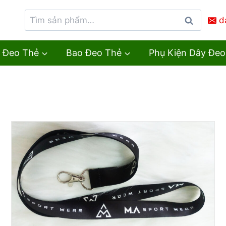
d
Tìm
kiếm
 Đeo Thẻ
Bao Đeo Thẻ
Phụ Kiện Dây Đeo