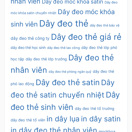
nhân viên
Dây đeo móc khóa satin
Dây đeo
Dây đeo móc khóa
móc khóa satin chuyển nhiệt
Dây đeo thẻ
sinh viên
dây đeo thẻ bảo vệ
Dây đeo thẻ giá rẻ
dây đeo thẻ công ty
dây đeo thẻ học sinh
dây đeo thẻ lớp phó
dây đeo thẻ lao công
Dây đeo thẻ
học tập
dây đeo thẻ lớp trưởng
nhân viên
dây đeo thẻ
dây đeo thẻ phòng ngân quỹ
Dây đeo thẻ satin
Dây
phó lao động
Dây
đeo thẻ satin chuyển nhiệt
đeo thẻ sinh viên
dây đeo thẻ tổ trưởng
in dây lụa
in dây satin
dây đeo thẻ tổ viên
in dây đeo thẻ nhân viên
mockhoa