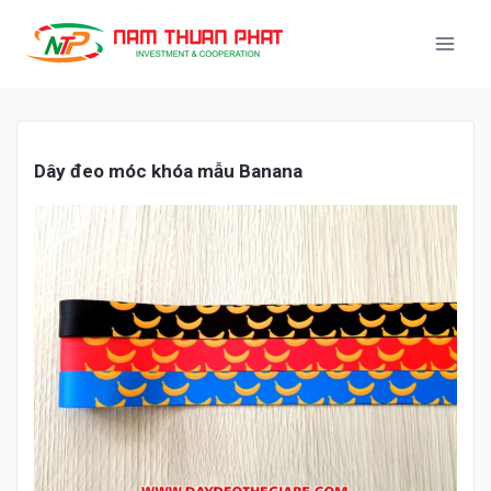
Dây
đ
eo móc khóa m
ẫu
Banana