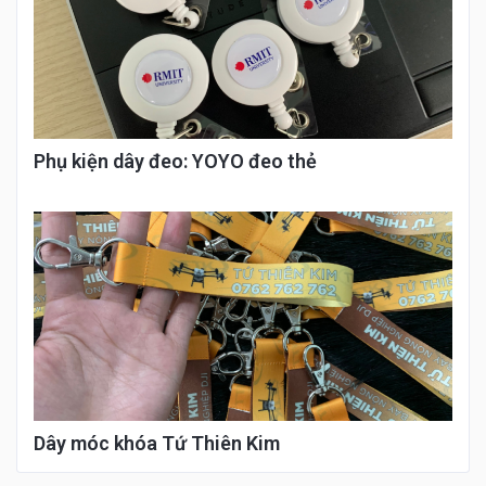
Phụ kiện dây đeo: YOYO đeo thẻ
Dây móc khóa Tứ Thiên Kim