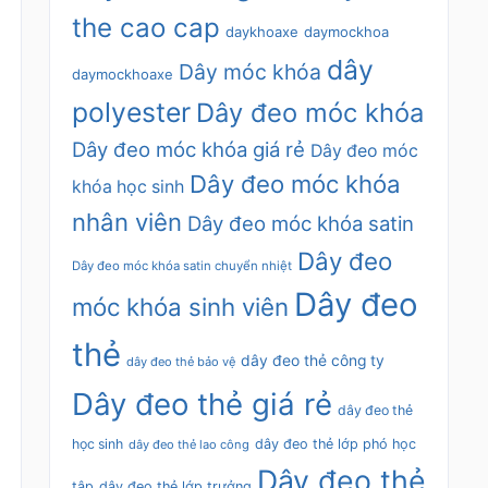
the cao cap
daykhoaxe
daymockhoa
dây
Dây móc khóa
daymockhoaxe
polyester
Dây đeo móc khóa
Dây đeo móc khóa giá rẻ
Dây đeo móc
Dây đeo móc khóa
khóa học sinh
nhân viên
Dây đeo móc khóa satin
Dây đeo
Dây đeo móc khóa satin chuyển nhiệt
Dây đeo
móc khóa sinh viên
thẻ
dây đeo thẻ công ty
dây đeo thẻ bảo vệ
Dây đeo thẻ giá rẻ
dây đeo thẻ
học sinh
dây đeo thẻ lớp phó học
dây đeo thẻ lao công
Dây đeo thẻ
tập
dây đeo thẻ lớp trưởng