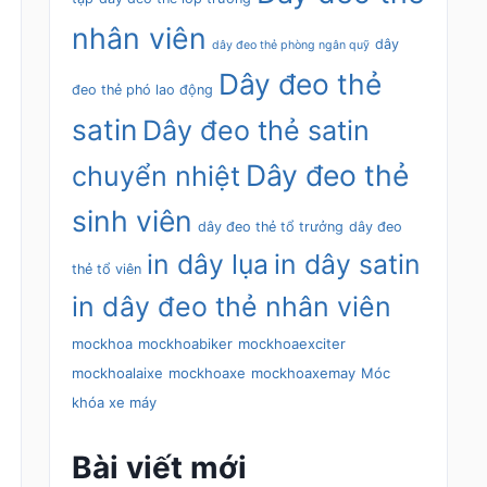
nhân viên
dây
dây đeo thẻ phòng ngân quỹ
Dây đeo thẻ
đeo thẻ phó lao động
satin
Dây đeo thẻ satin
Dây đeo thẻ
chuyển nhiệt
sinh viên
dây đeo thẻ tổ trưởng
dây đeo
in dây lụa
in dây satin
thẻ tổ viên
in dây đeo thẻ nhân viên
mockhoa
mockhoabiker
mockhoaexciter
mockhoalaixe
mockhoaxe
mockhoaxemay
Móc
khóa xe máy
Bài viết mới