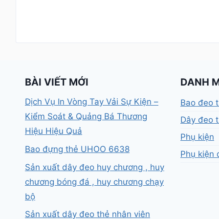
BÀI VIẾT MỚI
DANH 
Dịch Vụ In Vòng Tay Vải Sự Kiện –
Bao đeo 
Kiểm Soát & Quảng Bá Thương
Dây đeo t
Hiệu Hiệu Quả
Phụ kiện
Bao đựng thẻ UHOO 6638
Phụ kiện 
Sản xuất dây đeo huy chương , huy
chương bóng đá , huy chương chạy
bộ
Sản xuất dây đeo thẻ nhân viên