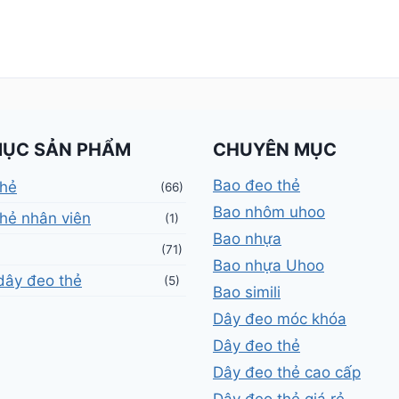
MỤC SẢN PHẨM
CHUYÊN MỤC
Bao đeo thẻ
thẻ
(66)
Bao nhôm uhoo
hẻ nhân viên
(1)
Bao nhựa
(71)
Bao nhựa Uhoo
dây đeo thẻ
(5)
Bao simili
Dây đeo móc khóa
Dây đeo thẻ
Dây đeo thẻ cao cấp