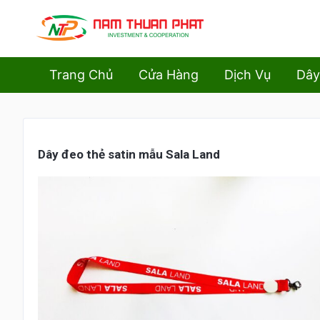
Trang Chủ
Cửa Hàng
Dịch Vụ
Dây
Dây
đ
eo thẻ satin m
ẫu Sala Land