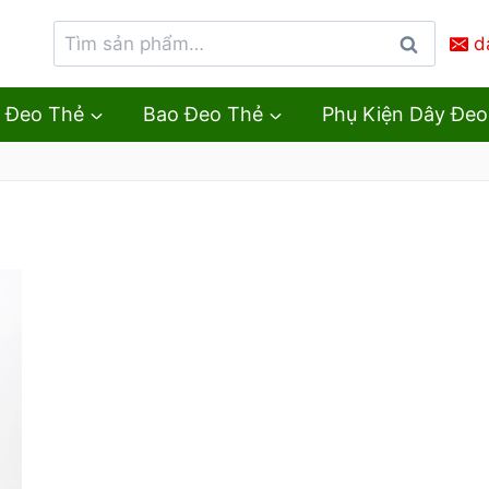
d
Tìm
kiếm
 Đeo Thẻ
Bao Đeo Thẻ
Phụ Kiện Dây Đeo