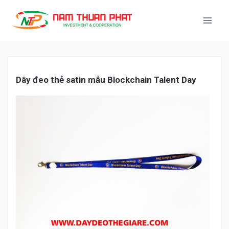
Dây
đ
eo thẻ satin m
ẫu Blockchain Talent Day