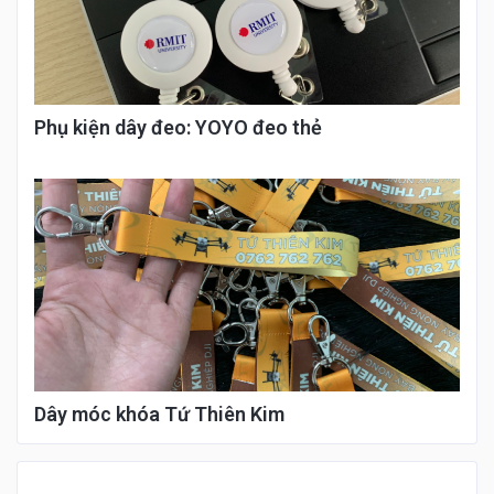
Phụ kiện dây đeo: YOYO đeo thẻ
Dây móc khóa Tứ Thiên Kim