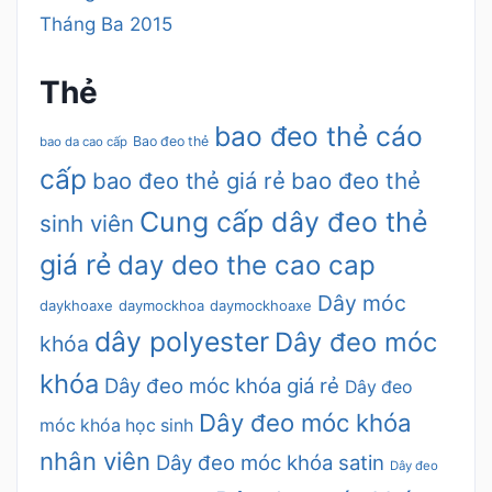
Tháng Ba 2015
Thẻ
bao đeo thẻ cáo
Bao đeo thẻ
bao da cao cấp
cấp
bao đeo thẻ giá rẻ
bao đeo thẻ
Cung cấp dây đeo thẻ
sinh viên
giá rẻ
day deo the cao cap
Dây móc
daykhoaxe
daymockhoa
daymockhoaxe
dây polyester
Dây đeo móc
khóa
khóa
Dây đeo móc khóa giá rẻ
Dây đeo
Dây đeo móc khóa
móc khóa học sinh
nhân viên
Dây đeo móc khóa satin
Dây đeo