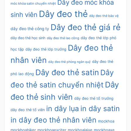
Dây đeo móc khóa
móc khóa satin chuyển nhiệt
Dây đeo thẻ
sinh viên
dây đeo thẻ bảo vệ
Dây đeo thẻ giá rẻ
dây đeo thẻ công ty
dây đeo thẻ học sinh
dây đeo thẻ lớp phó
dây đeo thẻ lao công
Dây đeo thẻ
học tập
dây đeo thẻ lớp trưởng
nhân viên
dây đeo thẻ
dây đeo thẻ phòng ngân quỹ
Dây đeo thẻ satin
Dây
phó lao động
Dây
đeo thẻ satin chuyển nhiệt
đeo thẻ sinh viên
dây đeo thẻ tổ trưởng
in dây lụa
in dây satin
dây đeo thẻ tổ viên
in dây đeo thẻ nhân viên
mockhoa
mockhoabiker
mockhoaexciter
mockhoalaixe
mockhoaxe