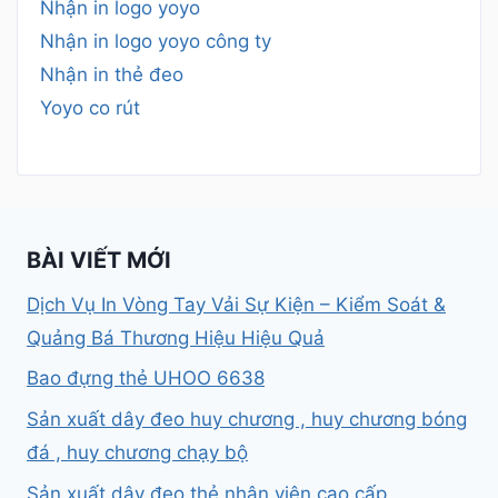
Nhận in logo yoyo
Nhận in logo yoyo công ty
Nhận in thẻ đeo
Yoyo co rút
BÀI VIẾT MỚI
Dịch Vụ In Vòng Tay Vải Sự Kiện – Kiểm Soát &
Quảng Bá Thương Hiệu Hiệu Quả
Bao đựng thẻ UHOO 6638
Sản xuất dây đeo huy chương , huy chương bóng
đá , huy chương chạy bộ
Sản xuất dây đeo thẻ nhân viên cao cấp