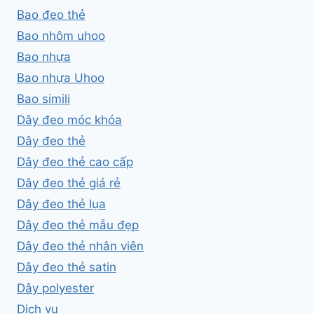
Bao đeo thẻ
Bao nhôm uhoo
Bao nhựa
Bao nhựa Uhoo
Bao simili
Dây đeo móc khóa
Dây đeo thẻ
Dây đeo thẻ cao cấp
Dây đeo thẻ giá rẻ
Dây đeo thẻ lụa
Dây đeo thẻ mẫu đẹp
Dây đeo thẻ nhân viên
Dây đeo thẻ satin
Dây polyester
Dịch vụ